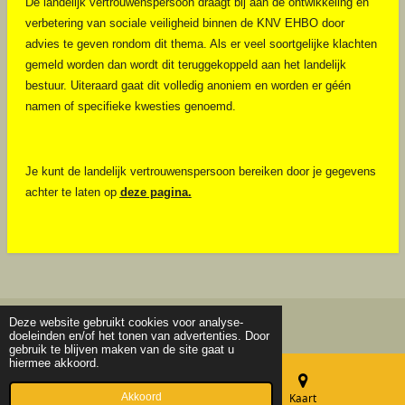
De landelijk vertrouwenspersoon draagt bij aan de ontwikkeling en
verbetering van sociale veiligheid binnen de KNV EHBO door
advies te geven rondom dit thema. Als er veel soortgelijke klachten
gemeld worden dan wordt dit teruggekoppeld aan het landelijk
bestuur. Uiteraard gaat dit volledig anoniem en worden er géén
namen of specifieke kwesties genoemd.
Je kunt de landelijk vertrouwenspersoon bereiken door je gegevens
achter te laten op
deze pagina
.
Deze website gebruikt cookies voor analyse-
© 2020 - 2026 ehbo-opheusden.nl
doeleinden en/of het tonen van advertenties. Door
gebruik te blijven maken van de site gaat u
hiermee akkoord.
Akkoord
E-mailadres
Kaart